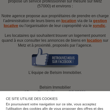
propose un service professionnel sur mesure sur Metz
(57000) et environs :
Notre agence propose aux propriétaires de prendre en charge
l'administration de leurs biens en
location
via de la
gestion
locative
ou l'organisation de leur copropriété via le
syndic
.
Les locataires qui souhaitent trouver un logement pourront
quand à eux consulter les annonces de biens en
location
sur
Metz et à proximité, proposés par l'agence.
L'équipe de Belsim Immobilier.
Belsim Immobilier
17, rue Claude Chappe - CS 95081
57073 Metz
CE SITE UTILISE DES COOKIES
Tél. 03 87 16 44 44
En poursuivant votre navigation sur ce site, vous acceptez
Email :
location@belsim.fr
l’utilisation des cookies afin de vous proposer des offres et des